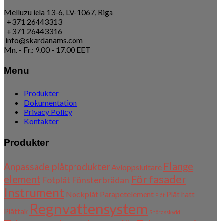
Melluzu iela 13-6, LV-1067, Riga
+371 26443313
+371 26443316
info@skardanams.com
Mn. - Fr.: 9.00 - 17.00 EET
Menu
Produkter
Dokumentation
Privacy Policy
Kontakter
Produkter
Flange
Anpassade plåtprodukter
Avloppsluftare
För fasader
element
Fotplåt
Fönsterbrädan
Instrument
Nockplåt
Parapetelement
Plåt hatt
Plåt
Regnvattensystem
Plåttak
Snörasskydd