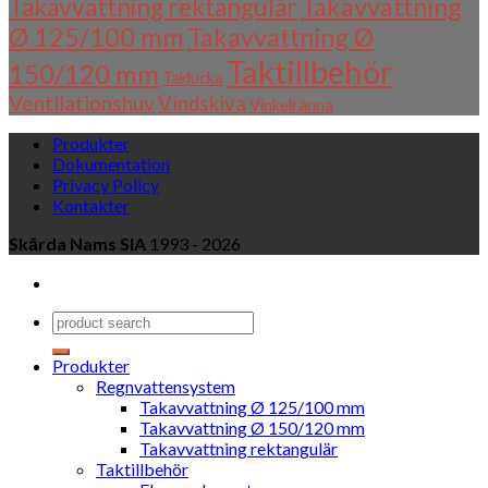
Takavvattning
Takavvattning rektangulär
Ø 125/100 mm
Takavvattning Ø
Taktillbehör
150/120 mm
Taklucka
Ventilationshuv
Vindskiva
Vinkelränna
Produkter
Dokumentation
Privacy Policy
Kontakter
Skārda Nams SIA
1993 - 2026
Produkter
Regnvattensystem
Takavvattning Ø 125/100 mm
Takavvattning Ø 150/120 mm
Takavvattning rektangulär
Taktillbehör