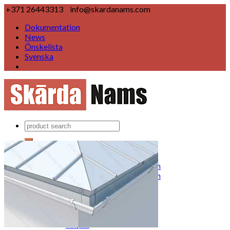
+371 26443313
info@skardanams.com
Dokumentation
News
Önskelista
Svenska
Produkter
Regnvattensystem
Takavvattning Ø 125/100 mm
Takavvattning Ø 150/120 mm
Takavvattning rektangulär
Taktillbehör
Flange element
Vindskiva
Fotplåt