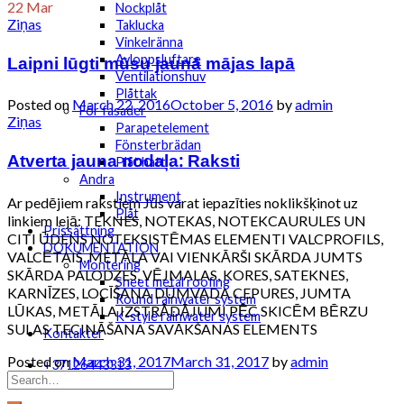
22
Mar
Nockplåt
Ziņas
Taklucka
Vinkelränna
Laipni lūgti mūsu jaunā mājas lapā
Avloppsluftare
Ventilationshuv
Plåttak
Posted on
March 22, 2016
October 5, 2016
by
admin
För fasader
Ziņas
Parapetelement
Fönsterbrädan
Atverta jauna nodaļa: Raksti
Plåt hatt
Andra
Instrument
Ar pedējiem rakstiem Jūs varat iepazīties noklikšķinot uz
Plåt
linkiem lejā: TEKNES, NOTEKAS, NOTEKCAURULES UN
Prissättning
CITI ŪDENS NOTEKSISTĒMAS ELEMENTI VALCPROFILS,
DOKUMENTATION
VALCĒTAIS, METĀLA VAI VIENKĀRŠI SKĀRDA JUMTS
Montering
SKĀRDA PALODZES, VĒJMALAS, KORES, SATEKNES,
Sheet metal roofing
KARNĪZES, LOCĪŠANA DŪMVADA CEPURES, JUMTA
Round rainwater system
LŪKAS, METĀLA IZSTRĀDĀJUMI PĒC SKICĒM BĒRZU
K-style rainwater system
SULAS TECINĀŠANA SAVĀKŠANAS ELEMENTS
Kontakter
Posted on
March 31, 2017
March 31, 2017
by
admin
+37126443313