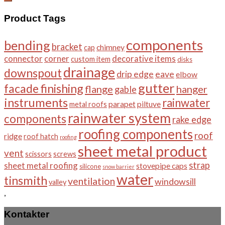
Product Tags
components
bending
bracket
chimney
cap
connector
corner
decorative items
custom item
disks
drainage
downspout
drip edge
eave
elbow
gutter
facade finishing
flange
hanger
gable
instruments
rainwater
parapet
piltuve
metal roofs
rainwater system
components
rake edge
roofing components
roof
ridge
roof hatch
roofing
sheet metal product
vent
scissors
screws
strap
sheet metal roofing
stovepipe caps
silicone
snow barrier
water
tinsmith
ventilation
windowsill
valley
,
Kontakter