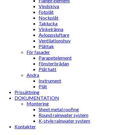
Flange element
Vindskiva
Fotplåt
Nockplåt
Taklucka
Vinkelränna
Avloppsluftare
Ventilationshuv
Plåttak
För fasader
Parapetelement
Fönsterbrädan
Plåt hatt
Andra
Instrument
Plåt
Prissättning
DOKUMENTATION
Montering
Sheet metal roofing
Round rainwater system
K-style rainwater system
Kontakter