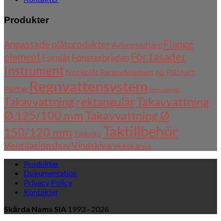
Produkter
Flange
Anpassade plåtprodukter
Avloppsluftare
För fasader
element
Fotplåt
Fönsterbrädan
Instrument
Nockplåt
Parapetelement
Plåt hatt
Plåt
Regnvattensystem
Plåttak
Snörasskydd
Takavvattning
Takavvattning rektangulär
Ø 125/100 mm
Takavvattning Ø
Taktillbehör
150/120 mm
Taklucka
Ventilationshuv
Vindskiva
Vinkelränna
Produkter
Dokumentation
Privacy Policy
Kontakter
Skārda Nams SIA
1993 - 2026