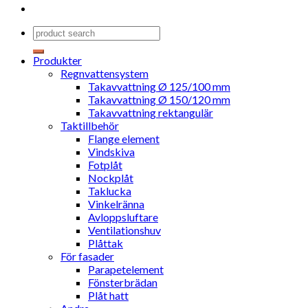
Produkter
Regnvattensystem
Takavvattning Ø 125/100 mm
Takavvattning Ø 150/120 mm
Takavvattning rektangulär
Taktillbehör
Flange element
Vindskiva
Fotplåt
Nockplåt
Taklucka
Vinkelränna
Avloppsluftare
Ventilationshuv
Plåttak
För fasader
Parapetelement
Fönsterbrädan
Plåt hatt