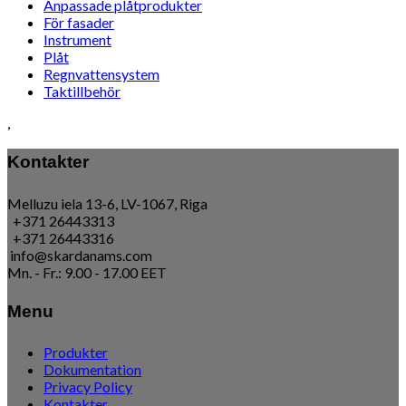
Anpassade plåtprodukter
För fasader
Instrument
Plåt
Regnvattensystem
Taktillbehör
,
Kontakter
Melluzu iela 13-6, LV-1067, Riga
+371 26443313
+371 26443316
info@skardanams.com
Mn. - Fr.: 9.00 - 17.00 EET
Menu
Produkter
Dokumentation
Privacy Policy
Kontakter