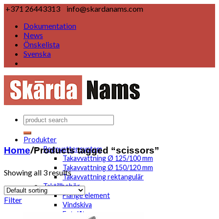
+371 26443313
info@skardanams.com
Dokumentation
News
Önskelista
Svenska
Produkter
Home
/
Products tagged “scissors”
Regnvattensystem
Takavvattning Ø 125/100 mm
Takavvattning Ø 150/120 mm
Showing all 3 results
Takavvattning rektangulär
Taktillbehör
Flange element
Filter
Vindskiva
Fotplåt