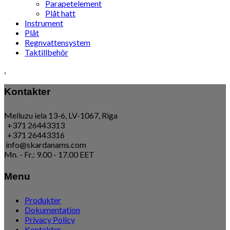
Parapetelement
Plåt hatt
Instrument
Plåt
Regnvattensystem
Taktillbehör
,
Kontakter
Melluzu iela 13-6, LV-1067, Riga
+371 26443313
+371 26443316
info@skardanams.com
Mn. - Fr.: 9.00 - 17.00 EET
Menu
Produkter
Dokumentation
Privacy Policy
Kontakter