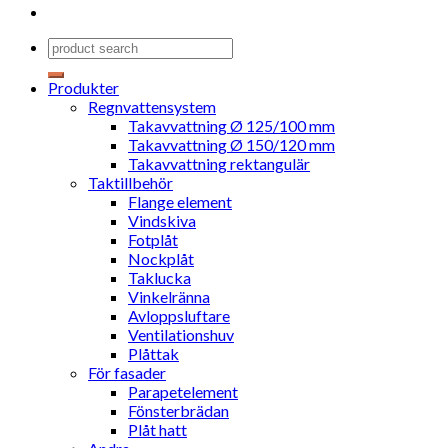
Produkter
Regnvattensystem
Takavvattning Ø 125/100 mm
Takavvattning Ø 150/120 mm
Takavvattning rektangulär
Taktillbehör
Flange element
Vindskiva
Fotplåt
Nockplåt
Taklucka
Vinkelränna
Avloppsluftare
Ventilationshuv
Plåttak
För fasader
Parapetelement
Fönsterbrädan
Plåt hatt