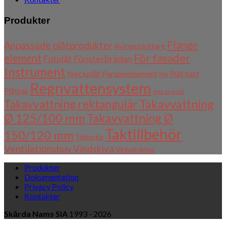
Produkter
Flange
Anpassade plåtprodukter
Avloppsluftare
För fasader
element
Fotplåt
Fönsterbrädan
Instrument
Nockplåt
Parapetelement
Plåt hatt
Plåt
Regnvattensystem
Plåttak
Snörasskydd
Takavvattning
Takavvattning rektangulär
Ø 125/100 mm
Takavvattning Ø
Taktillbehör
150/120 mm
Taklucka
Ventilationshuv
Vindskiva
Vinkelränna
Produkter
Dokumentation
Privacy Policy
Kontakter
Skārda Nams SIA
1993 - 2026