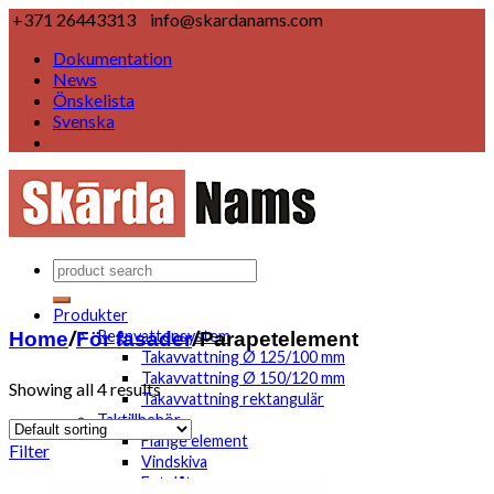
+371 26443313
info@skardanams.com
Dokumentation
News
Önskelista
Svenska
Produkter
Home
/
För fasader
/
Parapetelement
Regnvattensystem
Takavvattning Ø 125/100 mm
Takavvattning Ø 150/120 mm
Showing all 4 results
Takavvattning rektangulär
Taktillbehör
Flange element
Filter
Vindskiva
Fotplåt