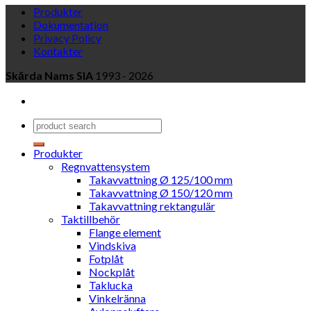
Produkter
Dokumentation
Privacy Policy
Kontakter
Skārda Nams SIA
1993 - 2026
Produkter
Regnvattensystem
Takavvattning Ø 125/100 mm
Takavvattning Ø 150/120 mm
Takavvattning rektangulär
Taktillbehör
Flange element
Vindskiva
Fotplåt
Nockplåt
Taklucka
Vinkelränna