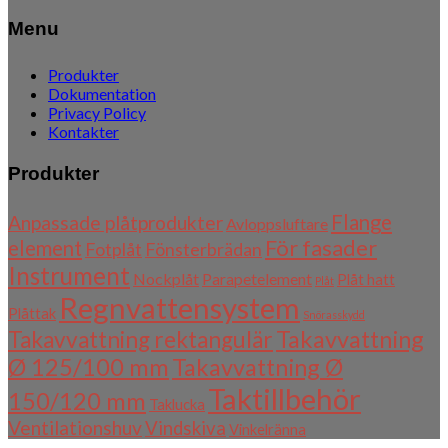
Menu
Produkter
Dokumentation
Privacy Policy
Kontakter
Produkter
Flange
Anpassade plåtprodukter
Avloppsluftare
För fasader
element
Fotplåt
Fönsterbrädan
Instrument
Nockplåt
Parapetelement
Plåt hatt
Plåt
Regnvattensystem
Plåttak
Snörasskydd
Takavvattning
Takavvattning rektangulär
Ø 125/100 mm
Takavvattning Ø
Taktillbehör
150/120 mm
Taklucka
Ventilationshuv
Vindskiva
Vinkelränna