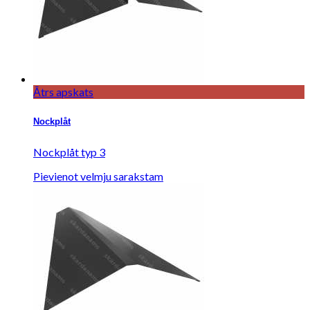
Ātrs apskats
Nockplåt
Nockplåt typ 3
Pievienot velmju sarakstam