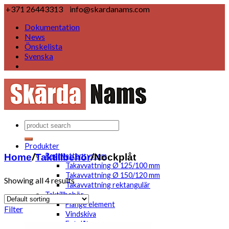
+371 26443313
info@skardanams.com
Dokumentation
News
Önskelista
Svenska
Produkter
Home
/
Taktillbehör
/
Nockplåt
Regnvattensystem
Takavvattning Ø 125/100 mm
Takavvattning Ø 150/120 mm
Showing all 4 results
Takavvattning rektangulär
Taktillbehör
Flange element
Filter
Vindskiva
Fotplåt