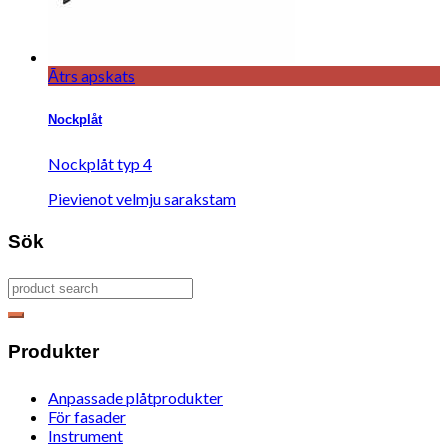
Ātrs apskats
Nockplåt
Nockplåt typ 4
Pievienot velmju sarakstam
Sök
Produkter
Anpassade plåtprodukter
För fasader
Instrument