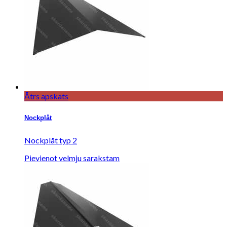
Ātrs apskats
Nockplåt
Nockplåt typ 2
Pievienot velmju sarakstam