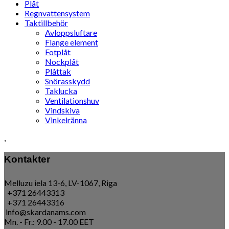
Plåt
Regnvattensystem
Taktillbehör
Avloppsluftare
Flange element
Fotplåt
Nockplåt
Plåttak
Snörasskydd
Taklucka
Ventilationshuv
Vindskiva
Vinkelränna
,
Kontakter
Melluzu iela 13-6, LV-1067, Riga
+371 26443313
+371 26443316
info@skardanams.com
Mn. - Fr.: 9.00 - 17.00 EET