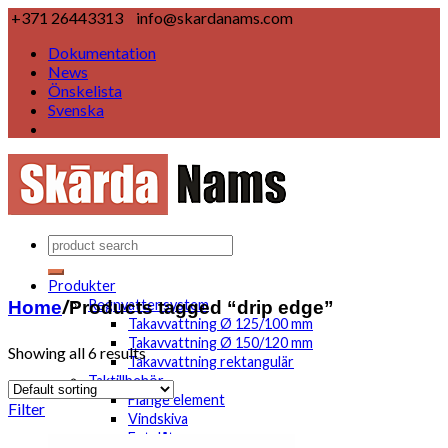
+371 26443313
info@skardanams.com
Dokumentation
News
Önskelista
Svenska
Produkter
Home
/
Products tagged “drip edge”
Regnvattensystem
Takavvattning Ø 125/100 mm
Takavvattning Ø 150/120 mm
Showing all 6 results
Takavvattning rektangulär
Taktillbehör
Flange element
Filter
Vindskiva
Fotplåt