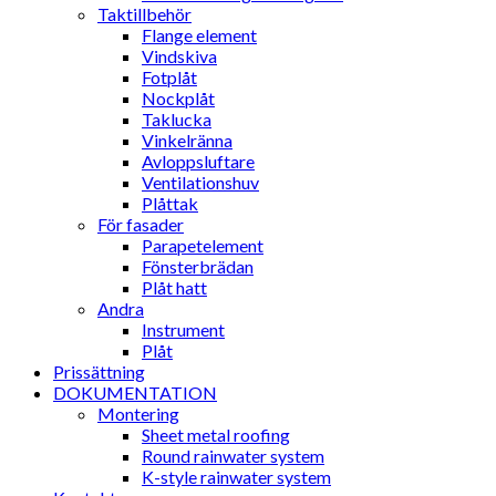
Taktillbehör
Flange element
Vindskiva
Fotplåt
Nockplåt
Taklucka
Vinkelränna
Avloppsluftare
Ventilationshuv
Plåttak
För fasader
Parapetelement
Fönsterbrädan
Plåt hatt
Andra
Instrument
Plåt
Prissättning
DOKUMENTATION
Montering
Sheet metal roofing
Round rainwater system
K-style rainwater system