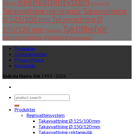
Regnvattensystem
Plåttak
Snörasskydd
Takavvattning
Takavvattning rektangulär
Ø 125/100 mm
Takavvattning Ø
Taktillbehör
150/120 mm
Taklucka
Ventilationshuv
Vindskiva
Vinkelränna
Produkter
Dokumentation
Privacy Policy
Kontakter
Skārda Nams SIA
1993 - 2026
Produkter
Regnvattensystem
Takavvattning Ø 125/100 mm
Takavvattning Ø 150/120 mm
Takavvattning rektangulär