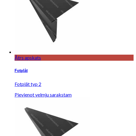
Ātrs apskats
Fotplåt
Fotplåt typ 2
Pievienot velmju sarakstam