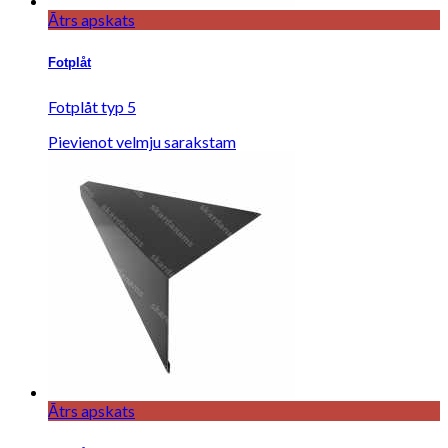
Ātrs apskats
Fotplåt
Fotplåt typ 5
Pievienot velmju sarakstam
Ātrs apskats