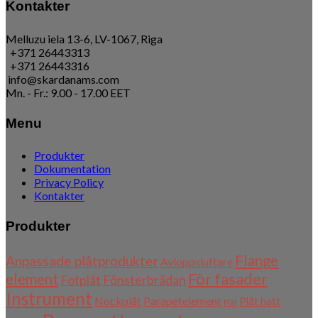
Kontakter
Melluzu iela 13-6, LV-1067, Riga
+371 26443313
+371 26443316
info@skardanams.com
Mn. - Fr.: 9.00 - 17.00 EET
Menu
Produkter
Dokumentation
Privacy Policy
Kontakter
Produkter
Flange
Anpassade plåtprodukter
Avloppsluftare
För fasader
element
Fotplåt
Fönsterbrädan
Instrument
Nockplåt
Parapetelement
Plåt hatt
Plåt