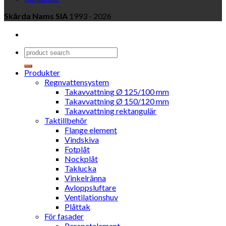
Skārda Nams SIA
1993 - 2026
Produkter
Regnvattensystem
Takavvattning Ø 125/100 mm
Takavvattning Ø 150/120 mm
Takavvattning rektangulär
Taktillbehör
Flange element
Vindskiva
Fotplåt
Nockplåt
Taklucka
Vinkelränna
Avloppsluftare
Ventilationshuv
Plåttak
För fasader
Parapetelement