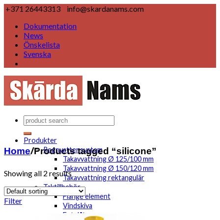
+371 26443313
info@skardanams.com
Dokumentation
News
Önskelista
Svenska
Produkter
Home
/
Products tagged “silicone”
Regnvattensystem
Takavvattning Ø 125/100 mm
Takavvattning Ø 150/120 mm
Showing all 2 results
Takavvattning rektangulär
Taktillbehör
Flange element
Filter
Vindskiva
Fotplåt