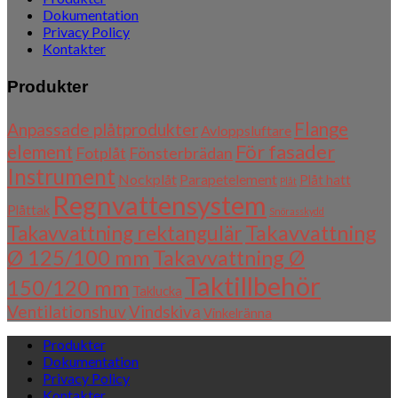
Dokumentation
Privacy Policy
Kontakter
Produkter
Flange
Anpassade plåtprodukter
Avloppsluftare
För fasader
element
Fotplåt
Fönsterbrädan
Instrument
Nockplåt
Parapetelement
Plåt hatt
Plåt
Regnvattensystem
Plåttak
Snörasskydd
Takavvattning
Takavvattning rektangulär
Ø 125/100 mm
Takavvattning Ø
Taktillbehör
150/120 mm
Taklucka
Ventilationshuv
Vindskiva
Vinkelränna
Produkter
Dokumentation
Privacy Policy
Kontakter