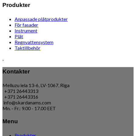
Produkter
Anpassade plåtprodukter
För fasader
Instrument
Plåt
Regnvattensystem
Taktillbehör
,
Kontakter
Melluzu iela 13-6, LV-1067, Riga
+371 26443313
+371 26443316
info@skardanams.com
Mn. - Fr.: 9.00 - 17.00 EET
Menu
Produkter