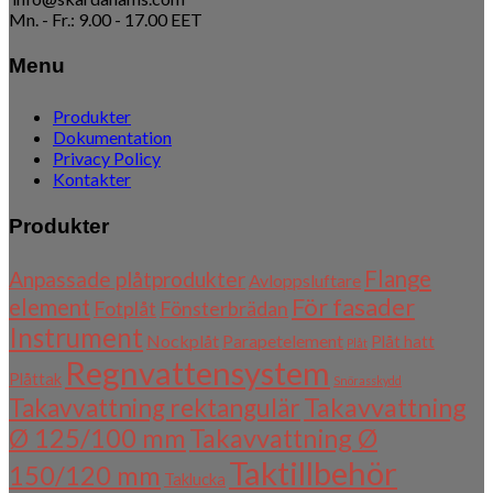
Mn. - Fr.: 9.00 - 17.00 EET
Menu
Produkter
Dokumentation
Privacy Policy
Kontakter
Produkter
Flange
Anpassade plåtprodukter
Avloppsluftare
För fasader
element
Fotplåt
Fönsterbrädan
Instrument
Nockplåt
Parapetelement
Plåt hatt
Plåt
Regnvattensystem
Plåttak
Snörasskydd
Takavvattning
Takavvattning rektangulär
Ø 125/100 mm
Takavvattning Ø
Taktillbehör
150/120 mm
Taklucka