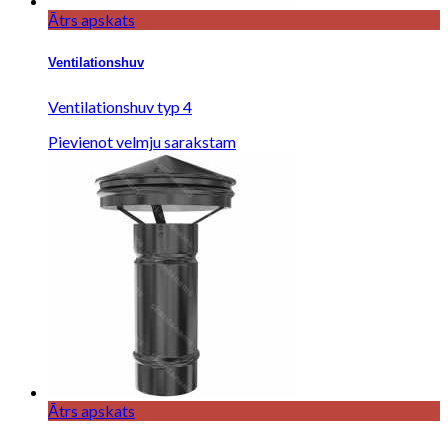
Ātrs apskats
Ventilationshuv
Ventilationshuv typ 4
Pievienot velmju sarakstam
Ātrs apskats