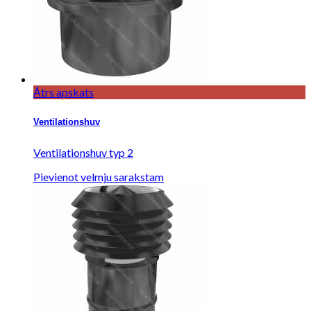
Ātrs apskats
Ventilationshuv
Ventilationshuv typ 2
Pievienot velmju sarakstam