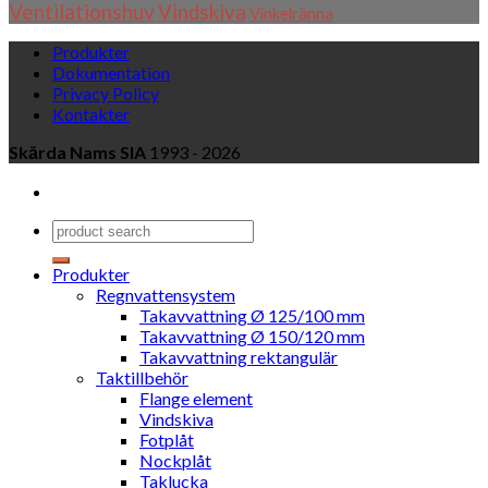
Ventilationshuv
Vindskiva
Vinkelränna
Produkter
Dokumentation
Privacy Policy
Kontakter
Skārda Nams SIA
1993 - 2026
Produkter
Regnvattensystem
Takavvattning Ø 125/100 mm
Takavvattning Ø 150/120 mm
Takavvattning rektangulär
Taktillbehör
Flange element
Vindskiva
Fotplåt
Nockplåt
Taklucka