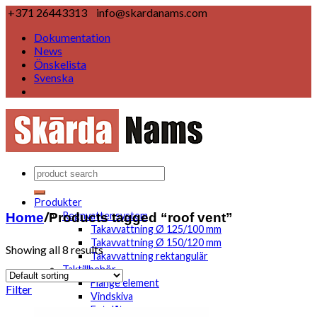
+371 26443313
info@skardanams.com
Dokumentation
News
Önskelista
Svenska
Produkter
Home
/
Products tagged “roof vent”
Regnvattensystem
Takavvattning Ø 125/100 mm
Takavvattning Ø 150/120 mm
Showing all 8 results
Takavvattning rektangulär
Taktillbehör
Flange element
Filter
Vindskiva
Fotplåt