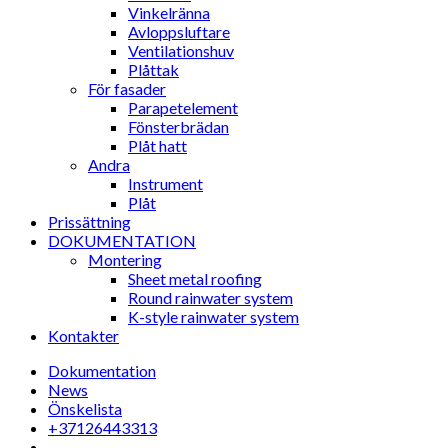
Vinkelränna
Avloppsluftare
Ventilationshuv
Plåttak
För fasader
Parapetelement
Fönsterbrädan
Plåt hatt
Andra
Instrument
Plåt
Prissättning
DOKUMENTATION
Montering
Sheet metal roofing
Round rainwater system
K-style rainwater system
Kontakter
Dokumentation
News
Önskelista
+37126443313