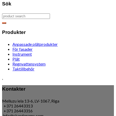
Sök
Produkter
Anpassade plåtprodukter
För fasader
Instrument
Plåt
Regnvattensystem
Taktillbehör
,
Kontakter
Melluzu iela 13-6, LV-1067, Riga
+371 26443313
+371 26443316
info@skardanams.com